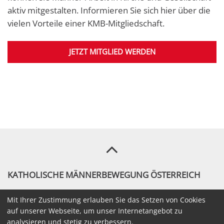
aktiv mitgestalten. Informieren Sie sich hier über die
vielen Vorteile einer KMB-Mitgliedschaft.
JETZT MITGLIED WERDEN
KATHOLISCHE MÄNNERBEWEGUNG ÖSTERREICH
michael.juppe@kmb.or.at
Mit Ihrer Zustimmung erlauben Sie das Setzen von Cookies
auf unserer Webseite, um unser Internetangebot zu
+43.1.51611-1611
analysieren und stetig zu verbessern.