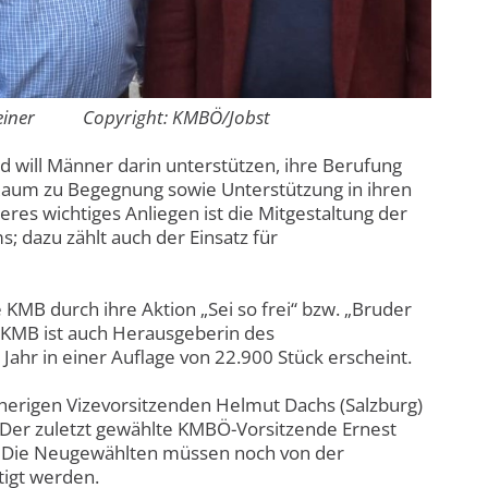
ard Steiner Copyright: KMBÖ/Jobst
nd will Männer darin unterstützen, ihre Berufung
 Raum zu Begegnung sowie Unterstützung in ihren
res wichtiges Anliegen ist die Mitgestaltung der
; dazu zählt auch der Einsatz für
KMB durch ihre Aktion „Sei so frei“ bzw. „Bruder
e KMB ist auch Herausgeberin des
ahr in einer Auflage von 22.900 Stück erscheint.
sherigen Vizevorsitzenden Helmut Dachs (Salzburg)
Der zuletzt gewählte KMBÖ-Vorsitzende Ernest
en. Die Neugewählten müssen noch von der
tigt werden.