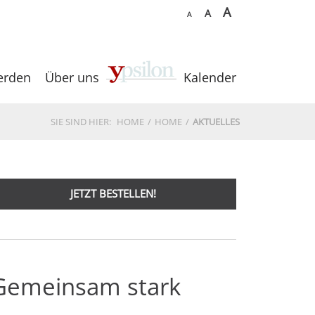
A
A
A
erden
Über uns
Kalender
SIE SIND HIER:
HOME
HOME
AKTUELLES
JETZT BESTELLEN!
Gemeinsam stark