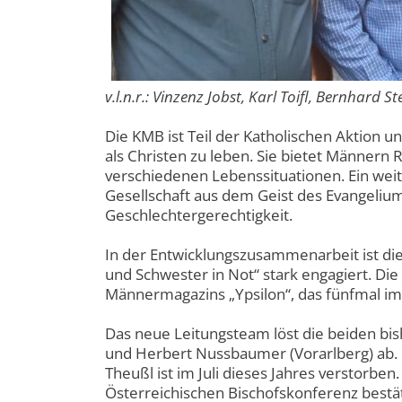
v.l.n.r.: Vinzenz Jobst, Karl Toifl, Bernh
Die KMB ist Teil der Katholischen Aktion u
als Christen zu leben. Sie bietet Männern
verschiedenen Lebenssituationen. Ein weite
Gesellschaft aus dem Geist des Evangeliums
Geschlechtergerechtigkeit.
In der Entwicklungszusammenarbeit ist die 
und Schwester in Not“ stark engagiert. Di
Männermagazins „Ypsilon“, das fünfmal im J
Das neue Leitungsteam löst die beiden bi
und Herbert Nussbaumer (Vorarlberg) ab. 
Theußl ist im Juli dieses Jahres verstorb
Österreichischen Bischofskonferenz bestä