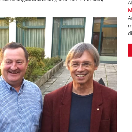
A
M
A
m
d